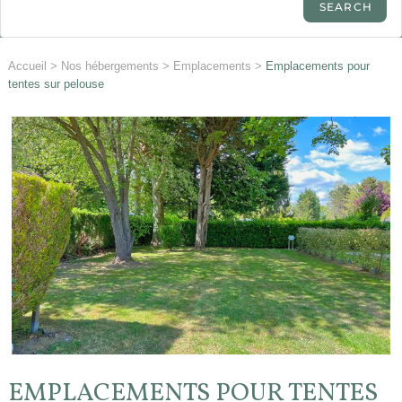
Accueil
>
Nos hébergements
>
Emplacements
>
Emplacements pour
tentes sur pelouse
EMPLACEMENTS POUR TENTES