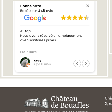
Châ
2, 