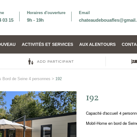
ne
Horaires d'ouverture
Email
4 03 15
9h - 19h
chateaudebouafles@gmail
OUVEAU
ACTIVITÉS ET SERVICES
AUX ALENTOURS
CONTA
 Bord de Seine 4 personnes
>
192
192
Capacité d'accueil 4 person
Mobil-Home en bord de Sein