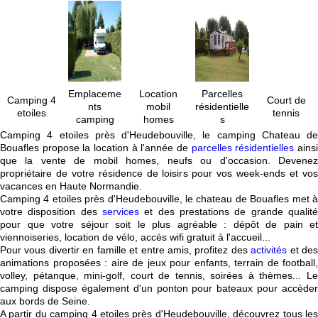
Emplaceme
Location
Parcelles
Camping 4
Court de
nts
mobil
résidentielle
etoiles
tennis
camping
homes
s
Camping 4 etoiles près d'Heudebouville, le camping Chateau de
Bouafles propose la location à l'année de
parcelles résidentielles
ains
que la vente de mobil homes, neufs ou d'occasion. Devenez
propriétaire de votre résidence de loisirs pour vos week-ends et vos
vacances en Haute Normandie.
Camping 4 etoiles près d'Heudebouville, le chateau de Bouafles met à
votre disposition des
services
et des prestations de grande qualité
pour que votre séjour soit le plus agréable : dépôt de pain et
viennoiseries, location de vélo, accès wifi gratuit à l'accueil...
Pour vous divertir en famille et entre amis, profitez des
activités
et de
animations proposées : aire de jeux pour enfants, terrain de football,
volley, pétanque, mini-golf, court de tennis, soirées à thèmes... Le
camping dispose également d'un ponton pour bateaux pour accèder
aux bords de Seine.
A partir du camping 4 etoiles près d'Heudebouville, découvrez tous les