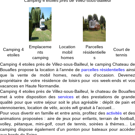
Camping 4 etoiles près de Villez-sous-Bailleul
Emplaceme
Location
Parcelles
Camping 4
Court de
nts
mobil
résidentielle
etoiles
tennis
camping
homes
s
Camping 4 etoiles près de Villez-sous-Bailleul, le camping Chateau de
Bouafles propose la location à l'année de
parcelles résidentielles
ains
que la vente de mobil homes, neufs ou d'occasion. Devenez
propriétaire de votre résidence de loisirs pour vos week-ends et vos
vacances en Haute Normandie.
Camping 4 etoiles près de Villez-sous-Bailleul, le chateau de Bouafles
met à votre disposition des
services
et des prestations de grande
qualité pour que votre séjour soit le plus agréable : dépôt de pain et
viennoiseries, location de vélo, accès wifi gratuit à l'accueil...
Pour vous divertir en famille et entre amis, profitez des
activités
et de
animations proposées : aire de jeux pour enfants, terrain de football,
volley, pétanque, mini-golf, court de tennis, soirées à thèmes... Le
camping dispose également d'un ponton pour bateaux pour accèder
aux bords de Seine.