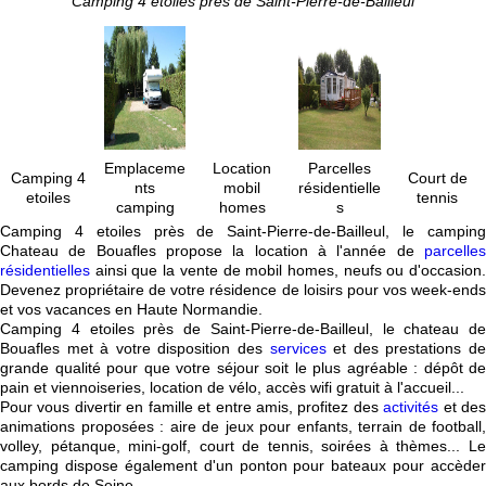
Camping 4 etoiles près de Saint-Pierre-de-Bailleul
Emplaceme
Location
Parcelles
Camping 4
Court de
nts
mobil
résidentielle
etoiles
tennis
camping
homes
s
Camping 4 etoiles près de Saint-Pierre-de-Bailleul, le camping
Chateau de Bouafles propose la location à l'année de
parcelles
résidentielles
ainsi que la vente de mobil homes, neufs ou d'occasion.
Devenez propriétaire de votre résidence de loisirs pour vos week-ends
et vos vacances en Haute Normandie.
Camping 4 etoiles près de Saint-Pierre-de-Bailleul, le chateau de
Bouafles met à votre disposition des
services
et des prestations d
grande qualité pour que votre séjour soit le plus agréable : dépôt de
pain et viennoiseries, location de vélo, accès wifi gratuit à l'accueil...
Pour vous divertir en famille et entre amis, profitez des
activités
et de
animations proposées : aire de jeux pour enfants, terrain de football,
volley, pétanque, mini-golf, court de tennis, soirées à thèmes... Le
camping dispose également d'un ponton pour bateaux pour accèder
aux bords de Seine.