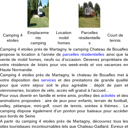
Emplaceme
Location
Parcelles
Camping 4
Court de
nts
mobil
résidentielle
etoiles
tennis
camping
homes
s
Camping 4 etoiles près de Martagny, le camping Chateau de Bouafles
propose la location à l'année de
parcelles résidentielles
ainsi que l
vente de mobil homes, neufs ou d'occasion. Devenez propriétaire de
votre résidence de loisirs pour vos week-ends et vos vacances en
Haute Normandie.
Camping 4 etoiles près de Martagny, le chateau de Bouafles met à
votre disposition des
services
et des prestations de grande qualité
pour que votre séjour soit le plus agréable : dépôt de pain et
viennoiseries, location de vélo, accès wifi gratuit à l'accueil...
Pour vous divertir en famille et entre amis, profitez des
activités
et de
animations proposées : aire de jeux pour enfants, terrain de football,
volley, pétanque, mini-golf, court de tennis, soirées à thèmes... Le
camping dispose également d'un ponton pour bateaux pour accèder
aux bords de Seine.
A partir du camping 4 etoiles près de Martagny, découvrez tous les
sites touristiques incontournables tels que Chateau-Gaillard, Evreux et